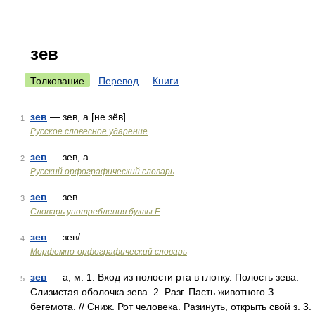
зев
Толкование
Перевод
Книги
зев
— зев, а [не зёв] …
1
Русское словесное ударение
зев
— зев, а …
2
Русский орфографический словарь
зев
— зев …
3
Словарь употребления буквы Ё
зев
— зев/ …
4
Морфемно-орфографический словарь
зев
— а; м. 1. Вход из полости рта в глотку. Полость зева.
5
Слизистая оболочка зева. 2. Разг. Пасть животного З.
бегемота. // Сниж. Рот человека. Разинуть, открыть свой з. 3.