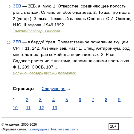
ЗЕВ
— ЗЕВ, а, муж. 1. Отверстие, соединяющее полость
9
рта с глоткой. Слизистая оболочка зева. 2. То же, что пасть
2 (устар.). З. льва. Толковый словарь Ожегова. С.И. Ожегов,
Н.Ю. Шведова. 1949 1992 …
Толковый словарь Ожегова
ЗЕВ
— в бердо! Урал. Приветственное пожелание ткущим.
10
СРНГ 11, 242. Львиный зев. Разг. 1. Спец. Антирринум, род
многолетних трав семейства норичниковых. 2. Разг.
Садовое растение с цветами, напоминающими пасть льва.
Ф 1, 209; СОСВ, 107 …
Большой словарь русских поговорок
Страницы
Следующая
→
1
2
3
4
5
6
7
8
9
10
11
12
13
© Академик, 2000-2026
18+
Обратная связь:
Техподдержка
,
Реклама на сайте