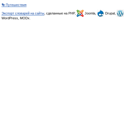
👣 Путешествия
Экспорт словарей на сайты
, сделанные на PHP,
Joomla,
Drupal,
WordPress, MODx.