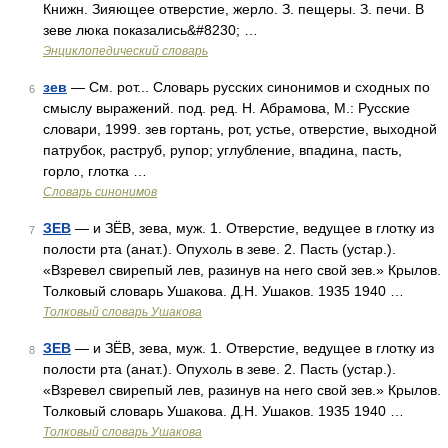
Книжн. Зияющее отверстие, жерло. З. пещеры. З. печи. В
зеве люка показались&#8230; …
Энциклопедический словарь
зев
— См. рот... Словарь русских синонимов и сходных по
6
смыслу выражений. под. ред. Н. Абрамова, М.: Русские
словари, 1999. зев гортань, рот, устье, отверстие, выходной
патрубок, раструб, рупор; углубление, впадина, пасть,
горло, глотка …
Словарь синонимов
ЗЕВ
— и ЗЁВ, зева, муж. 1. Отверстие, ведущее в глотку из
7
полости рта (анат.). Опухоль в зеве. 2. Пасть (устар.).
«Взревел свирепый лев, разинув на него свой зев.» Крылов.
Толковый словарь Ушакова. Д.Н. Ушаков. 1935 1940 …
Толковый словарь Ушакова
ЗЕВ
— и ЗЁВ, зева, муж. 1. Отверстие, ведущее в глотку из
8
полости рта (анат.). Опухоль в зеве. 2. Пасть (устар.).
«Взревел свирепый лев, разинув на него свой зев.» Крылов.
Толковый словарь Ушакова. Д.Н. Ушаков. 1935 1940 …
Толковый словарь Ушакова